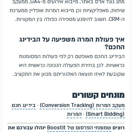
מתג גוגל אדס באתר, מייבוא אירועים מ-GA4, ממעקב
שיחות, מאפליקציות וכן מייבוא המרות אופליין ממערכת
ה-CRM. חשוב להימנע מספירה כפולה בין המקורות.
איך פעולת המרה משפיעה על הבידינג
החכם?
הבידינג החכם מאופטם רק לפי פעולות המסומנות
כראשיות. לכן בחירת הפעולה הנכונה כראשית היא
שקובעת לאיזו תוצאה האלגוריתם מכוון את התקציב.
מונחים קשורים
מעקב המרות (Conversion Tracking)
·
בידינג חכם
(Smart Bidding)
·
המרות
רוצים
שמומחי הפרסום של Boostit
ינהלו עבורכם את