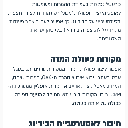
כ'ראשי' נכללות בעמודת ההמרות ומשמשות
לאופטימיזציה, ופעולות 'משני' רק נמדדות לצורך תצפית
בלי להשפיע על הבידינג. כך אפשר לעקוב אחר פעולות
מיקרו (גלילה, צפייה בווידאו) בלי שהן יטו את
האלגוריתם.
מקורות פעולת המרה
אפשר ליצור פעולות המרה ממקורות שונים: תג בגוגל
אדס באתר, ייבוא אירועי המרה מ-GA4, המרות שיחה,
המרות מאפליקציה, או ייבוא המרות אופליין ממערכת ה-
CRM. ריבוי מקורות דורש תשומת לב למניעת ספירה
כפולה של אותה פעולה.
חיבור לאסטרטגיית הבידינג