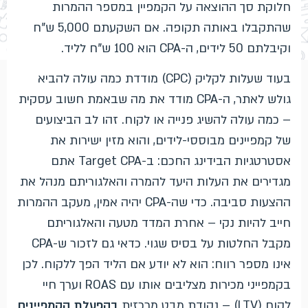
חלוקת סך ההוצאה על הקמפיין במספר ההמרות
שהתקבלו באותה תקופה. אם השקעתם 5,000 ש"ח
וקיבלתם 50 לידים, ה-CPA הוא 100 ש"ח לליד.
בעוד שעלות לקליק (CPC) מודדת כמה עולה להביא
גולש לאתר, ה-CPA מודד את מה שבאמת חשוב עסקית
– כמה עולה להשיג פנייה או לקוח. זהו לב הביצועים
של קמפיינים מבוססי-לידים, והוא מזין ישירות את
אסטרטגיות הבידינג החכם: ב-Target CPA אתם
מגדירים את העלות היעד להמרה והאלגוריתם מנהל את
ההצעות סביבה. כדי שה-CPA יהיה אמין, מעקב ההמרות
חייב להיות נקי – אחרת המדד מטעה והאלגוריתם
מקבל החלטות על בסיס שגוי. כדאי גם לזכור ש-CPA
אינו מספר רווח: הוא לא יודע אם הליד הפך ללקוח. לכן
בקמפייני מכירות מצליבים אותו עם ROAS וערך חיי
לקוח (LTV) – נקודת מבט מרכזית
בהפעלת הקמפיינים