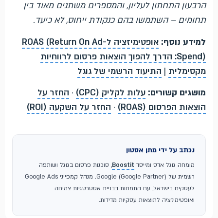
הרבעון התחתון לעליון, והמספרים משתנים מאוד בין
תחומים – השתמשו בהם כנקודת ייחוס, לא כיעד.
למידע נוסף:
אופטימיזציה ל-ROAS (Return On Ad
Spend): הדרך להפוך הוצאות פרסום לרווחיות
מקסימלית
|
התיעוד הרשמי של גוגל
מושגים קשורים:
עלות לקליק (CPC)
·
החזר על
הוצאות הפרסום (ROAS)
·
החזר על השקעה (ROI)
נכתב על ידי מתן אסטון
מומחה גוגל אדס ומייסד
Boostit
, סוכנות פרסום בגוגל ושותפה
רשמית של Google (Google Partner). מנהל קמפייני Google Ads
לעסקים בישראל, עם התמחות בבניית אסטרטגיות צמיחה
ואופטימיזציה לתוצאות עסקיות מדידות.