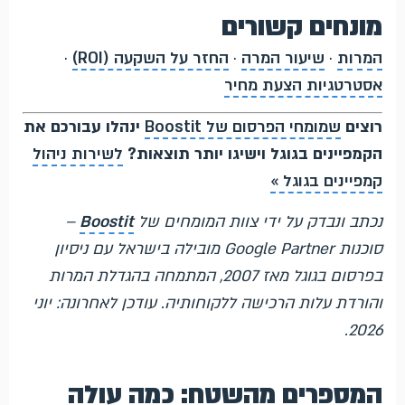
מונחים קשורים
המרות
·
שיעור המרה
·
החזר על השקעה (ROI)
·
אסטרטגיות הצעת מחיר
רוצים
שמומחי הפרסום של Boostit
ינהלו עבורכם את
הקמפיינים בגוגל וישיגו יותר תוצאות?
לשירות ניהול
קמפיינים בגוגל »
נכתב ונבדק על ידי צוות המומחים של
Boostit
–
סוכנות Google Partner מובילה בישראל עם ניסיון
בפרסום בגוגל מאז 2007, המתמחה בהגדלת המרות
והורדת עלות הרכישה ללקוחותיה. עודכן לאחרונה: יוני
2026.
המספרים מהשטח: כמה עולה