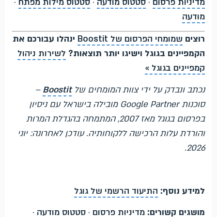
מדיניות פרסום
·
סטטוס מודעה
·
סטטוס מילות מפתח
·
מודעה
רוצים
שמומחי הפרסום של Boostit
ינהלו עבורכם את
הקמפיינים בגוגל וישיגו יותר תוצאות?
לשירות ניהול
קמפיינים בגוגל »
נכתב ונבדק על ידי צוות המומחים של
Boostit
–
סוכנות Google Partner מובילה בישראל עם ניסיון
בפרסום בגוגל מאז 2007, המתמחה בהגדלת המרות
והורדת עלות הרכישה ללקוחותיה. עודכן לאחרונה: יוני
2026.
למידע נוסף:
התיעוד הרשמי של גוגל
מושגים קשורים:
מדיניות פרסום
·
סטטוס מודעה
·