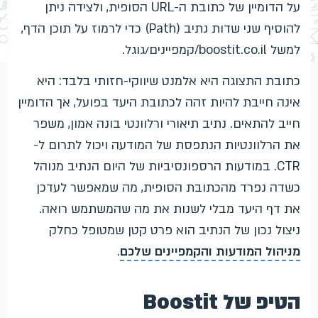
על הדומיין של כתובת ה-URL הסופית, ולצידה ניתן
להוסיף שני שדות נתיב (Path) כדי לרמוז על תוכן הדף,
למשל boostit.co.il/קמפיינים/גוגל.
כתובת התצוגה היא אלמנט שיווקי-חזותי בלבד: היא
אינה חייבת להיות זהה לכתובת היעד בפועל, אך הדומיין
חייב להתאים. נתיב תיאורי ורלוונטי בונה אמון, משפר
את הרלוונטיות הנתפסת של המודעה ויכול לתרום ל-
CTR. במודעות הרספונסיביות של היום הנתיב מנוהל
כשדה נפרד מהכתובת הסופית, מה שמאפשר לעדכן
את דף היעד מבלי לשנות את מה שהמשתמש רואה.
ניצול נכון של הנתיב הוא פרט קטן שמטופל כחלק
מניהול המודעות והקמפיינים שלכם
.
הטיפ של Boostit