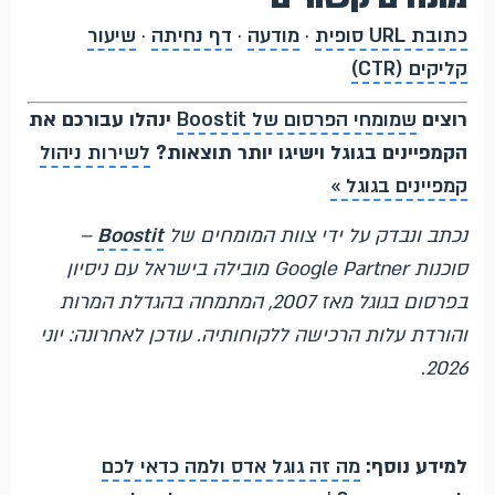
כתובת URL סופית
·
מודעה
·
דף נחיתה
·
שיעור
קליקים (CTR)
רוצים
שמומחי הפרסום של Boostit
ינהלו עבורכם את
הקמפיינים בגוגל וישיגו יותר תוצאות?
לשירות ניהול
קמפיינים בגוגל »
נכתב ונבדק על ידי צוות המומחים של
Boostit
–
סוכנות Google Partner מובילה בישראל עם ניסיון
בפרסום בגוגל מאז 2007, המתמחה בהגדלת המרות
והורדת עלות הרכישה ללקוחותיה. עודכן לאחרונה: יוני
2026.
למידע נוסף:
מה זה גוגל אדס ולמה כדאי לכם