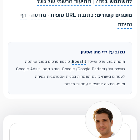
להשתמש בזה?
|
התיעוד הרשמי של גוגל
מושגים קשורים:
כתובת URL סופית
·
מודעה
·
דף
נחיתה
נכתב על ידי מתן אסטון
מומחה גוגל אדס ומייסד
Boostit
, סוכנות פרסום בגוגל ושותפה
רשמית של Google (Google Partner). מנהל קמפייני Google Ads
לעסקים בישראל, עם התמחות בבניית אסטרטגיות צמיחה
ואופטימיזציה לתוצאות עסקיות מדידות.