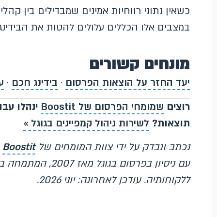
כשאין נתוני רווחיות אמינים שמבדילים בין קהלי
במצבים אלו הכללים עלולים להטות את הבידינג
מונחים קשורים
יעד החזר על הוצאות הפרסום
·
בידינג חכם
·
ע
רוצים
שמומחי הפרסום של Boostit
ינהלו עבור
תוצאות?
לשירות ניהול קמפיינים בגוגל »
נכתב ונבדק על ידי צוות המומחים של
Boostit
עם ניסיון בפרסום ב
ללקוחותיה. עודכן לאחרונה: יוני 2026.