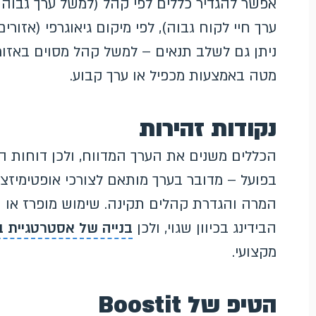
אפשר להגדיר כללים לפי קהל (למשל ערך גבוה 
ערך חיי לקוח גבוה), לפי מיקום גיאוגרפי (אזורי
ניתן גם לשלב תנאים – למשל קהל מסוים באזור
מטה באמצעות מכפיל או ערך קבוע.
נקודות זהירות
בפועל – מדובר בערך מותאם לצורכי אופטימיזצי
המרה והגדרת קהלים תקינה. שימוש מופרז או ה
הבידינג בכיוון שגוי, ולכן
בנייה של אסטרטגיית ב
מקצועי.
הטיפ של Boostit