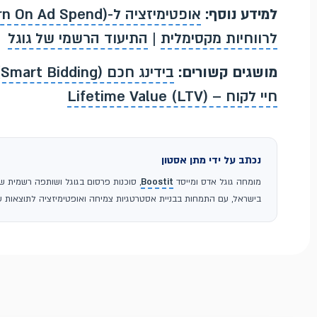
למידע נוסף:
לרווחיות מקסימלית
|
התיעוד הרשמי של גוגל
מושגים קשורים:
בידינג חכם (Smart Bidding)
חיי לקוח – Lifetime Value (LTV)
נכתב על ידי מתן אסטון
מומחה גוגל אדס ומייסד
Boostit
בישראל, עם התמחות בבניית אסטרטגיות צמיחה ואופטימיזציה לתוצאות עס