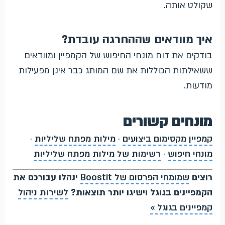
שקולט אותה.
איך מוודאים שההחרגה עובדת?
בודקים את דוח מונחי החיפוש של הקמפיין ומוודאים
ששאילתות הכוללות את שם המותג כבר אינן מפעילות
מודעות.
מונחים קשורים
קמפיין מקסימום ביצועים
·
מילות מפתח שליליות
·
מונחי חיפוש
·
רשימות של מילות מפתח שליליות
רוצים
שמומחי הפרסום של Boostit
ינהלו עבורכם את
הקמפיינים בגוגל וישיגו יותר תוצאות?
לשירות ניהול
קמפיינים בגוגל »