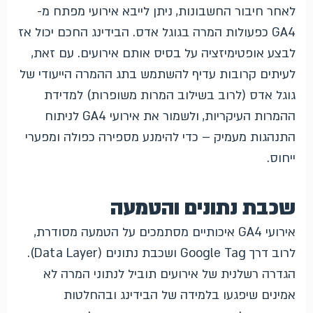
לאחר חיבור החשבונות, ניתן לייבא אירועי מפתח מ-
GA4 כפעולות המרה בגוגל אדס. הבידינג החכם יכול אז
לבצע אופטימיזציה על בסיס אותם אירועים. עם זאת,
לעיתים קרובות עדיף להשתמש בתג ההמרה הייעודי של
גוגל אדס (לרוב בשילוב המרות משופרות) למדידת
ההמרות העיקריות, ולשמור את אירועי GA4 לניתוח
התנהגות מעמיק – כדי להימנע מספירה כפולה ומפערי
ייחוס.
שכבת נתונים והטמעה
אירועי GA4 איכותיים מסתמכים על הטמעה מסודרת,
לרוב דרך Google Tag ושכבת נתונים (Data Layer).
הגדרה רשלנית של אירועים תוביל לנתוני המרה לא
אמינים שיפגעו בלמידה של הבידינג ובהחלטות