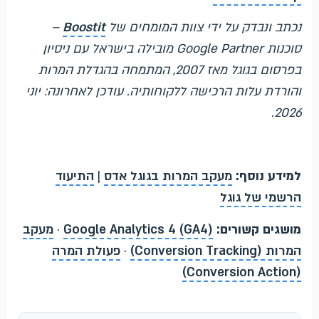
נכתב ונבדק על ידי צוות המומחים של
Boostit
–
סוכנות Google Partner מובילה בישראל עם ניסיון
בפרסום בגוגל מאז 2007, המתמחה בהגדלת המרות
והורדת עלות הרכישה ללקוחותיה. עודכן לאחרונה: יוני
2026.
למידע נוסף:
מעקב המרות בגוגל אדס
|
התיעוד
הרשמי של גוגל
מושגים קשורים:
Google Analytics 4 (GA4)
·
מעקב
המרות (Conversion Tracking)
·
פעולת המרה
(Conversion Action)