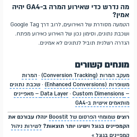
מה נדרש כדי שאירוע המרה ב-GA4 יהיה
אמין?
הטמעה מסודרת של האירועים, לרוב דרך Google Tag
ושכבת נתונים, וסימון נכון של האירוע כאירוע מפתח.
הגדרה רשלנית תוביל לנתונים לא אמינים.
מונחים קשורים
מעקב המרות (Conversion Tracking)
·
המרות
משופרות (Enhanced Conversions)
·
שכבת נתונים
– Data Layer
·
Custom Dimensions – מאפיינים
מותאמים אישית ב-GA4
רוצים
שמומחי הפרסום של Boostit
ינהלו עבורכם את
הקמפיינים בגוגל וישיגו יותר תוצאות?
לשירות ניהול
קמפיינים בגוגל »