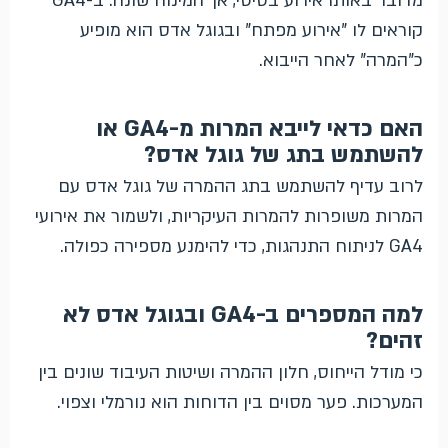
מדובר באותו אירוע בסיסי, אך המינוח שונה: ב-GA4
קוראים לו "אירוע מפתח" ובגוגל אדס הוא מופיע
כ"המרה" לאחר הייבוא.
האם כדאי לייבא המרות מ-GA4 או
להשתמש בתג של גוגל אדס?
לרוב עדיף להשתמש בתג ההמרה של גוגל אדס עם
המרות משופרות להמרות העיקריות, ולשמור את אירועי
GA4 לניתוח התנהגות, כדי להימנע מספירה כפולה.
למה המספרים ב-GA4 ובגוגל אדס לא
זהים?
כי מודל הייחוס, חלון ההמרה ושיטות העיבוד שונים בין
המערכות. פער מסוים בין הדוחות הוא נורמלי וצפוי.