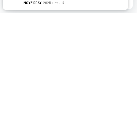
17 אפריל 2025
NOYE DRAY
רוצים להגדיל את
המכירות שלכם?
צרו איתנו קשר עוד היום ונראה לך איך אנחנו
יכולים לעזור לכם להשיג תוצאות