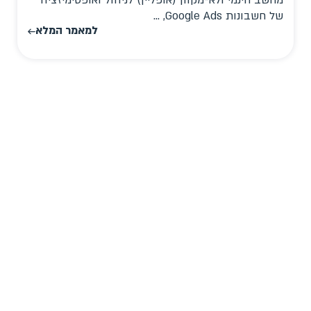
מחשב חינמי ולא-מקוון (אופליין) לניהול ואופטימיזציה
של חשבונות Google Ads, ...
למאמר המלא