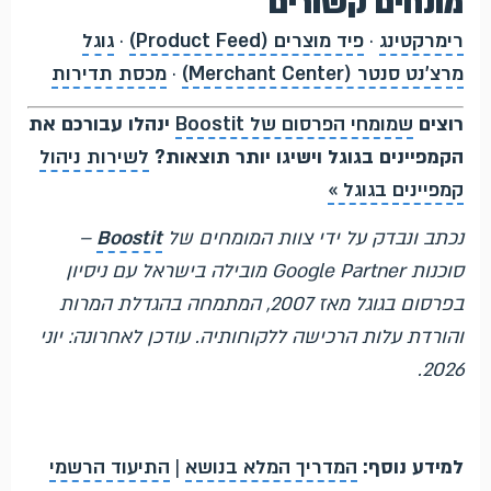
מונחים קשורים
רימרקטינג
·
פיד מוצרים (Product Feed)
·
גוגל
מרצ'נט סנטר (Merchant Center)
·
מכסת תדירות
רוצים
שמומחי הפרסום של Boostit
ינהלו עבורכם את
הקמפיינים בגוגל וישיגו יותר תוצאות?
לשירות ניהול
קמפיינים בגוגל »
נכתב ונבדק על ידי צוות המומחים של
Boostit
–
סוכנות Google Partner מובילה בישראל עם ניסיון
בפרסום בגוגל מאז 2007, המתמחה בהגדלת המרות
והורדת עלות הרכישה ללקוחותיה. עודכן לאחרונה: יוני
2026.
למידע נוסף:
המדריך המלא בנושא
|
התיעוד הרשמי