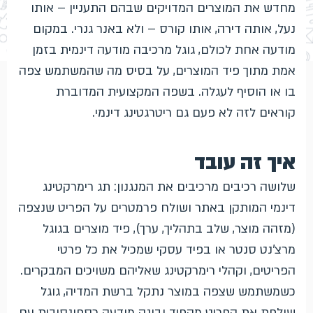
מחדש את המוצרים המדויקים שבהם התעניין – אותו
נעל, אותה דירה, אותו קורס – ולא באנר גנרי. במקום
מודעה אחת לכולם, גוגל מרכיבה מודעה דינמית בזמן
אמת מתוך פיד המוצרים, על בסיס מה שהמשתמש צפה
בו או הוסיף לעגלה. בשפה המקצועית המדוברת
קוראים לזה לא פעם גם ריטרגטינג דינמי.
איך זה עובד
שלושה רכיבים מרכיבים את המנגנון: תג רימרקטינג
דינמי המותקן באתר ושולח פרמטרים על הפריט שנצפה
(מזהה מוצר, שלב בתהליך, ערך), פיד מוצרים בגוגל
מרצ'נט סנטר או בפיד עסקי שמכיל את כל פרטי
הפריטים, וקהלי רימרקטינג שאליהם משויכים המבקרים.
כשמשתמש שצפה במוצר נתקל ברשת המדיה, גוגל
שולפת את הפריט מהפיד ובונה מודעה רספונסיבית עם