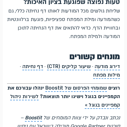
טעות נפוצה שפוגעת בציון האיכות?
שליחת גולשים מכל המודעות לאותו דף נחיתה כללי, גם
כשהמודעה ומילת המפתח ספציפיות, פוגעת ברלוונטיות
ובחוויית הדף. כדאי להתאים את דף הנחיתה לתוכן
המודעה ולמילת המפתח.
מונחים קשורים
דירוג מודעה
·
שיעור קליקים (CTR)
·
דף נחיתה
·
מילות מפתח
רוצים
שמומחי הפרסום של Boostit
ינהלו עבורכם את
הקמפיינים בגוגל וישיגו יותר תוצאות?
לשירות ניהול
קמפיינים בגוגל »
נכתב ונבדק על ידי צוות המומחים של
Boostit
–
סוכנות Google Partner מובילה בישראל עם ניסיון