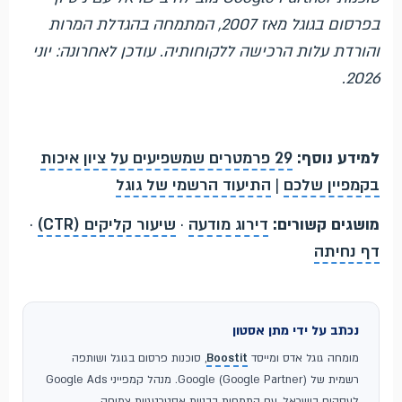
בפרסום בגוגל מאז 2007, המתמחה בהגדלת המרות
והורדת עלות הרכישה ללקוחותיה. עודכן לאחרונה: יוני
2026.
למידע נוסף:
29 פרמטרים שמשפיעים על ציון איכות
בקמפיין שלכם
|
התיעוד הרשמי של גוגל
מושגים קשורים:
דירוג מודעה
·
שיעור קליקים (CTR)
·
דף נחיתה
נכתב על ידי מתן אסטון
מומחה גוגל אדס ומייסד
Boostit
, סוכנות פרסום בגוגל ושותפה
רשמית של Google (Google Partner). מנהל קמפייני Google Ads
לעסקים בישראל, עם התמחות בבניית אסטרטגיות צמיחה