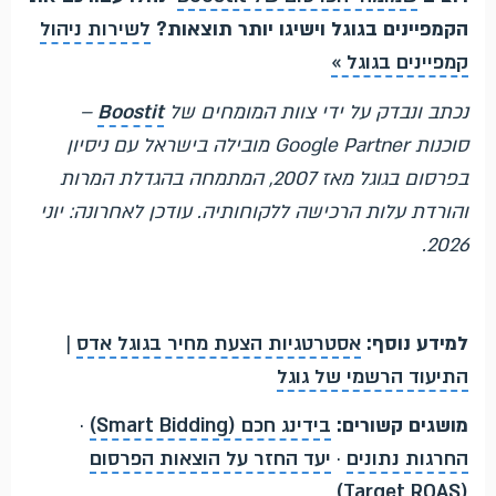
הקמפיינים בגוגל וישיגו יותר תוצאות?
לשירות ניהול
קמפיינים בגוגל »
נכתב ונבדק על ידי צוות המומחים של
Boostit
–
סוכנות Google Partner מובילה בישראל עם ניסיון
בפרסום בגוגל מאז 2007, המתמחה בהגדלת המרות
והורדת עלות הרכישה ללקוחותיה. עודכן לאחרונה: יוני
2026.
למידע נוסף:
אסטרטגיות הצעת מחיר בגוגל אדס
|
התיעוד הרשמי של גוגל
מושגים קשורים:
בידינג חכם (Smart Bidding)
·
החרגות נתונים
·
יעד החזר על הוצאות הפרסום
(Target ROAS)