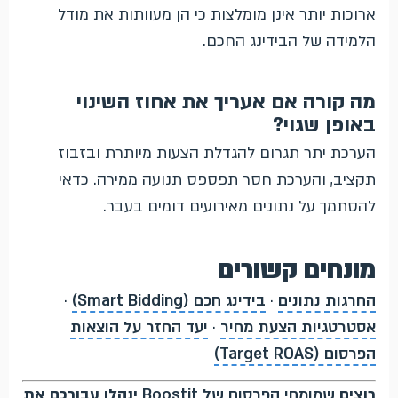
ארוכות יותר אינן מומלצות כי הן מעוותות את מודל
הלמידה של הבידינג החכם.
מה קורה אם אעריך את אחוז השינוי
באופן שגוי?
הערכת יתר תגרום להגדלת הצעות מיותרת ובזבוז
תקציב, והערכת חסר תפספס תנועה ממירה. כדאי
להסתמך על נתונים מאירועים דומים בעבר.
מונחים קשורים
החרגות נתונים
·
בידינג חכם (Smart Bidding)
·
אסטרטגיות הצעת מחיר
·
יעד החזר על הוצאות
הפרסום (Target ROAS)
רוצים
שמומחי הפרסום של Boostit
ינהלו עבורכם את