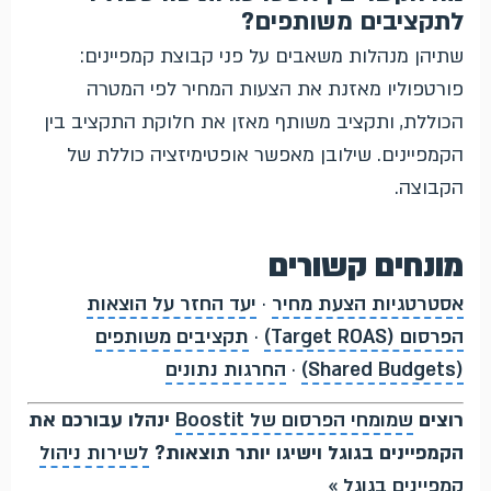
לתקציבים משותפים?
שתיהן מנהלות משאבים על פני קבוצת קמפיינים:
פורטפוליו מאזנת את הצעות המחיר לפי המטרה
הכוללת, ותקציב משותף מאזן את חלוקת התקציב בין
הקמפיינים. שילובן מאפשר אופטימיזציה כוללת של
הקבוצה.
מונחים קשורים
אסטרטגיות הצעת מחיר
·
יעד החזר על הוצאות
הפרסום (Target ROAS)
·
תקציבים משותפים
(Shared Budgets)
·
החרגות נתונים
רוצים
שמומחי הפרסום של Boostit
ינהלו עבורכם את
הקמפיינים בגוגל וישיגו יותר תוצאות?
לשירות ניהול
קמפיינים בגוגל »